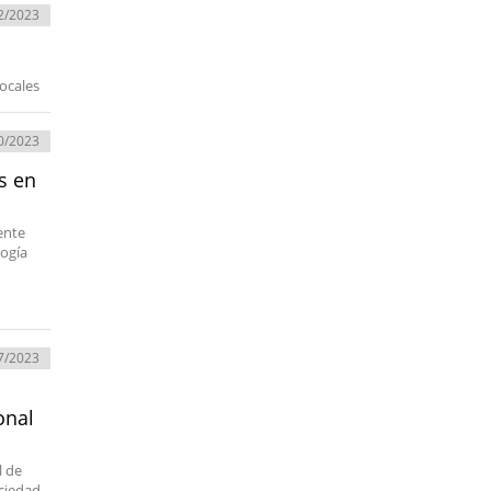
2/2023
Locales
0/2023
s en
ente
gogía
7/2023
onal
l de
ociedad