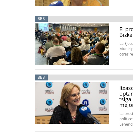
BBB
El pr
Bizka
La Ejec
Municip
otras re
BBB
Itxas
optar
“siga
mejo
La pres
polític
Lehenda