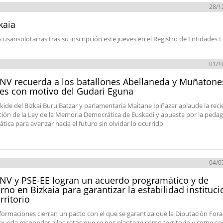
28/1
kaia
s usansolotarras tras su inscripción este jueves en el Registro de Entidades 
01/1
NV recuerda a los batallones Abellaneda y Muñatone
es con motivo del Gudari Eguna
kide del Bizkai Buru Batzar y parlamentaria Maitane Ipiñazar aplaude la reci
ión de la Ley de la Memoria Democrática de Euskadi y apuesta por la peda
tica para avanzar hacia el futuro sin olvidar lo ocurrido
04/0
NV y PSE-EE logran un acuerdo programático y de
rno en Bizkaia para garantizar la estabilidad instituci
rritorio
ormaciones cierran un pacto con el que se garantiza que la Diputación Fora
 pueda responder a los retos que se nos plantean como territorio y como s