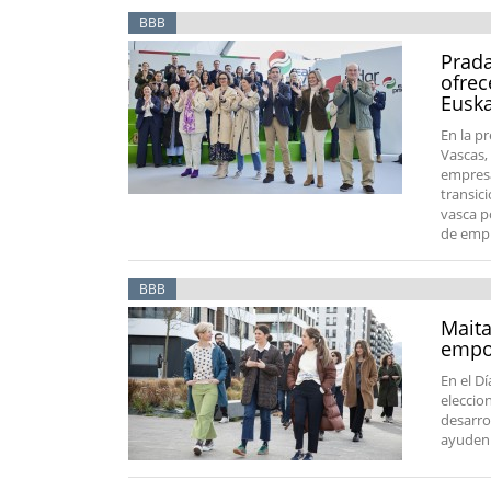
BBB
Prada
ofrec
Euska
En la p
Vascas,
empresa
transic
vasca p
de empl
BBB
Maita
empod
En el Dí
eleccio
desarro
ayuden 