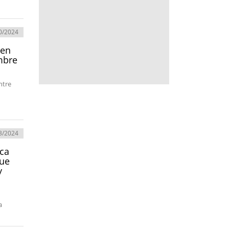
0/2024
 en
embre
ntre
3/2024
sca
que
y
a