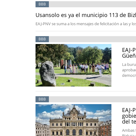
BBB
Usansolo es ya el municipio 113 de Biz
EAJ-PNV se suma a los mensajes de felicitación a las y lo
BBB
EAJ-P
Güeñ
La buru
aprobac
democrá
BBB
EAJ-P
gobie
del te
Ambas f
Bizkaia