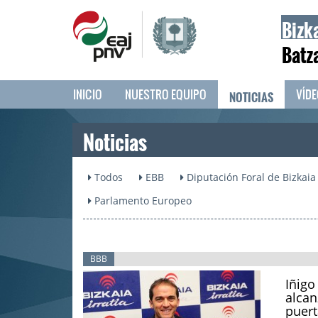
Bizk
Batz
NOTICIAS
INICIO
NUESTRO EQUIPO
VÍD
Noticias
Todos
EBB
Diputación Foral de Bizkaia
Parlamento Europeo
BBB
Iñigo
alcan
puert