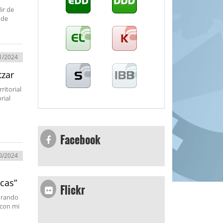
ir de
 de
1/2024
tzar
ritorial
rial
Facebook
0/2024
i
Flickr
icas”
urando
 con mi