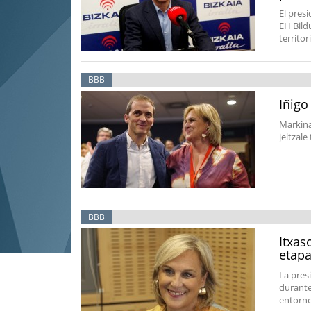
El pres
EH Bildu
territo
BBB
Iñigo
Markinar
jeltzal
BBB
Itxas
etapa
La pres
durante
entorno