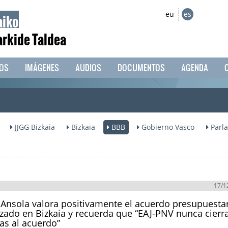
aiko
eu
es
arkide Taldea
EOS
IMÁGENES
AUDIOS
DOCUMENTOS
AGENDA
JJGG Bizkaia
Bizkaia
BBB
Gobierno Vasco
Parl
17/1
 Ansola valora positivamente el acuerdo presupuesta
zado en Bizkaia y recuerda que “EAJ-PNV nunca cierra
as al acuerdo”