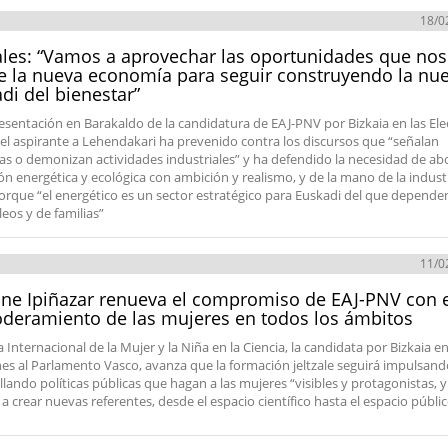
18/0
les: “Vamos a aprovechar las oportunidades que nos
e la nueva economía para seguir construyendo la nu
di del bienestar”
resentación en Barakaldo de la candidatura de EAJ-PNV por Bizkaia en las El
 el aspirante a Lehendakari ha prevenido contra los discursos que “señalan
s o demonizan actividades industriales” y ha defendido la necesidad de abo
ión energética y ecológica con ambición y realismo, y de la mano de la indust
orque “el energético es un sector estratégico para Euskadi del que depende
eos y de familias”
11/0
ne Ipiñazar renueva el compromiso de EAJ-PNV con 
eramiento de las mujeres en todos los ámbitos
a Internacional de la Mujer y la Niña en la Ciencia, la candidata por Bizkaia en
nes al Parlamento Vasco, avanza que la formación jeltzale seguirá impulsand
llando políticas públicas que hagan a las mujeres “visibles y protagonistas, y
a crear nuevas referentes, desde el espacio científico hasta el espacio públi