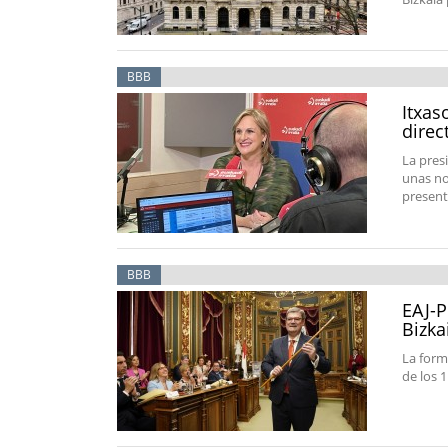
BBB
Itxas
direc
La pres
unas no
present
BBB
EAJ-P
Bizka
La form
de los 