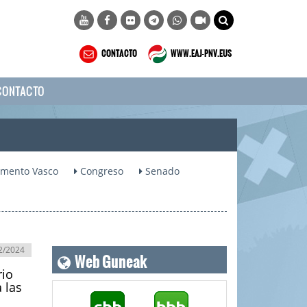
CONTACTO
WWW.EAJ-PNV.EUS
CONTACTO
amento Vasco
Congreso
Senado
Web Guneak
2/2024
rio
 las