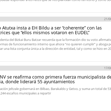
21/0
o Atutxa insta a EH Bildu a ser “coherente” con las
trices que “ellos mismos votaron en EUDEL”
identa del Bizkai Buru Batzar recuerda que la formación dio su voto afirmati
rmas de funcionamiento interno que ahora “no quieren cumplir” y aboga p
ar una lista conjunta única a la dirección de entidad, tal y como se hizo en 2
17/0
NV se reafirma como primera fuerza municipalista d
ia, donde liderará 55 ayuntamientos
ación jeltzale gobernará en Bilbao, Barakaldo y Getxo, y suma un total de 53
1.244 escaños municipales a repartir