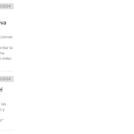
2/2024
eva
ecciones
rdar la
ria
n miles
2/2024
el
 las
o y
co”