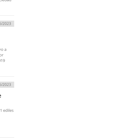
6/2023
vo a
or
019
6/2023
e
1 ediles