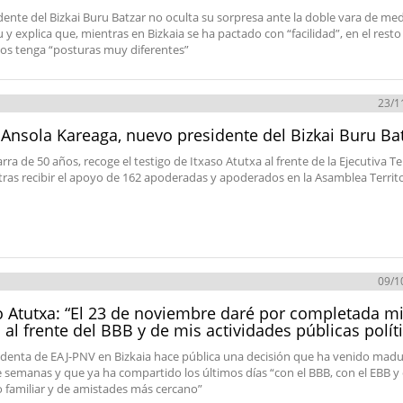
idente del Bizkai Buru Batzar no oculta su sorpresa ante la doble vara de med
 y explica que, mientras en Bizkaia se ha pactado con “facilidad”, en el resto
rios tenga “posturas muy diferentes”
23/1
 Ansola Kareaga, nuevo presidente del Bizkai Buru Ba
ra de 50 años, recoge el testigo de Itxaso Atutxa al frente de la Ejecutiva Ter
e tras recibir el apoyo de 162 apoderadas y apoderados en la Asamblea Territo
09/1
o Atutxa: “El 23 de noviembre daré por completada m
 al frente del BBB y de mis actividades públicas polít
identa de EAJ-PNV en Bizkaia hace pública una decisión que ha venido mad
 semanas y que ya ha compartido los últimos días “con el BBB, con el EBB y
 familiar y de amistades más cercano”