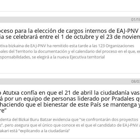
01/1
oceso para la elección de cargos internos de EAJ-PNV
ia se celebrará entre el 1 de octubre y el 23 de novi
utiva bizkaina de EAJ-PNV ha remitido esta tarde a las 123 Organizaciones
ales del Territorio la documentación y el calendario del proceso en el que, e
sponsabilidades, se elegirá a la nueva Ejecutiva territorial
08/0
o Atutxa confía en que el 21 de abril la ciudadanía va
á por un equipo de personas liderado por Pradales 
 haciendo que el bienestar de este País se mantenga 
re”
identa del Bizkai Buru Batzar evidencia que “se confrontarán dos proyectos
os”, pero asegura que el único que conoce es el que el candidato de EAJ-PNV 
kari está “explicando a la ciudadanía”