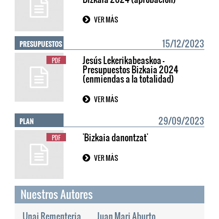
VER MÁS
PRESUPUESTOS
15/12/2023
Jesús Lekerikabeaskoa -
PDF
Presupuestos Bizkaia 2024
(enmiendas a la totalidad)
VER MÁS
PLAN
29/09/2023
'Bizkaia danontzat'
PDF
VER MÁS
Nuestros Autores
Unai Rementeria
Juan Mari Aburto