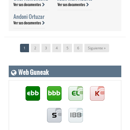
Ver sus documentos
Ver sus documentos
Andoni Ortuzar
Ver sus documentos
1
2
3
4
5
6
Siguiente »
Web Guneak