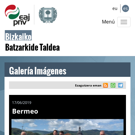
eu
es
Menú
Bizkaiko
Batzarkide Taldea
Galería Imágenes
Ezagutzera eman
17/06/2019
Bermeo