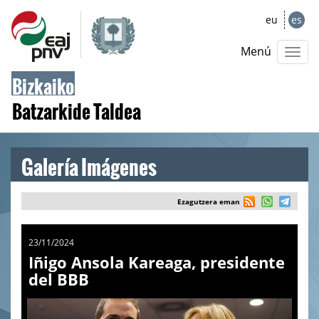
eu
es
Menú
Bizkaiko
Batzarkide Taldea
Galería Imágenes
Ezagutzera eman
23/11/2024
Iñigo Ansola Kareaga, presidente
del BBB