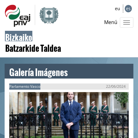
eu
es
Menú
Bizkaiko
Batzarkide Taldea
Galería Imágenes
Parlamento Vasco
22/06/2024