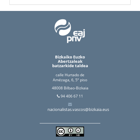
Bizkaiko Euzko
Abertzaleak
batzarkide taldea
calle Hurtado de
Amézaga, 6, 5º piso
48008 Bilbao-Bizkaia
94 406 67 11
nacionalistas.vascos@bizkaia.eus