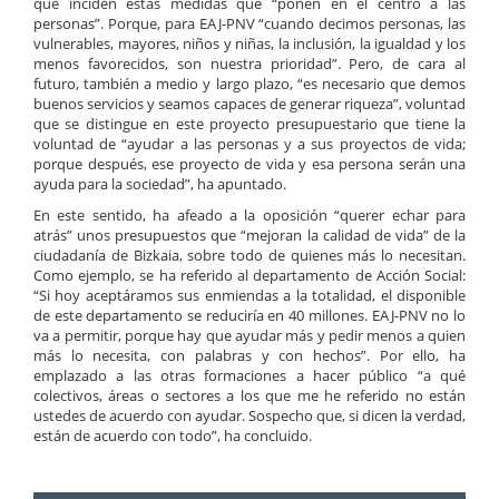
que inciden estas medidas que “ponen en el centro a las
personas”. Porque, para EAJ-PNV “cuando decimos personas, las
vulnerables, mayores, niños y niñas, la inclusión, la igualdad y los
menos favorecidos, son nuestra prioridad”. Pero, de cara al
futuro, también a medio y largo plazo, “es necesario que demos
buenos servicios y seamos capaces de generar riqueza”, voluntad
que se distingue en este proyecto presupuestario que tiene la
voluntad de “ayudar a las personas y a sus proyectos de vida;
porque después, ese proyecto de vida y esa persona serán una
ayuda para la sociedad”, ha apuntado.
En este sentido, ha afeado a la oposición “querer echar para
atrás” unos presupuestos que “mejoran la calidad de vida” de la
ciudadanía de Bizkaia, sobre todo de quienes más lo necesitan.
Como ejemplo, se ha referido al departamento de Acción Social:
“Si hoy aceptáramos sus enmiendas a la totalidad, el disponible
de este departamento se reduciría en 40 millones. EAJ-PNV no lo
va a permitir, porque hay que ayudar más y pedir menos a quien
más lo necesita, con palabras y con hechos”. Por ello, ha
emplazado a las otras formaciones a hacer público “a qué
colectivos, áreas o sectores a los que me he referido no están
ustedes de acuerdo con ayudar. Sospecho que, si dicen la verdad,
están de acuerdo con todo”, ha concluido.