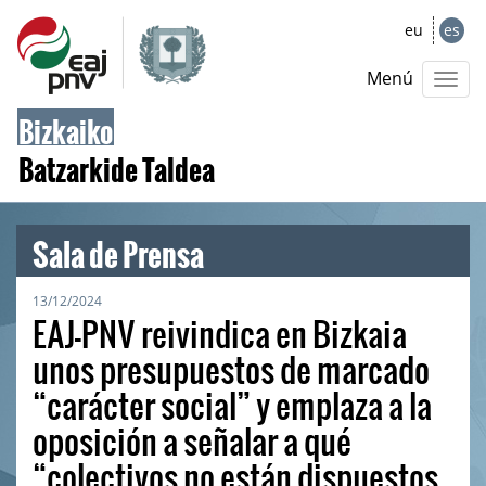
eu
es
Menú
Bizkaiko
Batzarkide Taldea
Sala de Prensa
13/12/2024
EAJ-PNV reivindica en Bizkaia
unos presupuestos de marcado
“carácter social” y emplaza a la
oposición a señalar a qué
“colectivos no están dispuestos