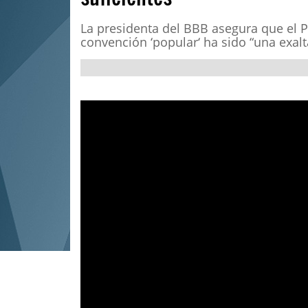
La presidenta del BBB asegura que el P
convención ‘popular‘ ha sido “una exa