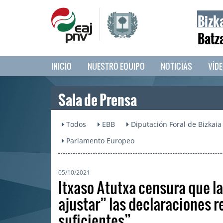
Bizk
Batz
INICIO
NUESTRO EQUIPO
NOTICIAS
VÍD
Sala de Prensa
Todos
EBB
Diputación Foral de Bizkaia
Parlamento Europeo
05/10/2021
Itxaso Atutxa censura que la
ajustar” las declaraciones 
suficientes”