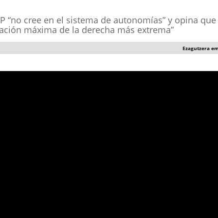
P “no cree en el sistema de autonomías” y opina que 
ltación máxima de la derecha más extrema”
Ezagutzera e