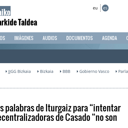
aiko
eu
es
arkide Taldea
EOS
IMÁGENES
AUDIOS
DOCUMENTOS
AGENDA
JJGG Bizkaia
Bizkaia
BBB
Gobierno Vasco
Parl
s palabras de Iturgaiz para “intentar
recentralizadoras de Casado “no son