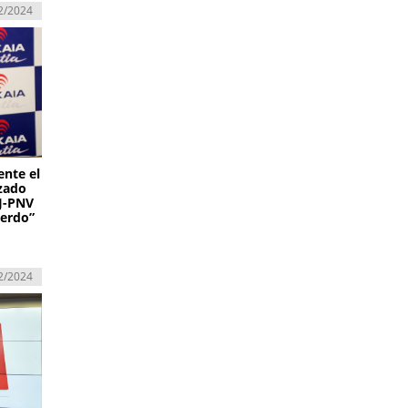
2/2024
ente el
zado
AJ-PNV
uerdo”
2/2024