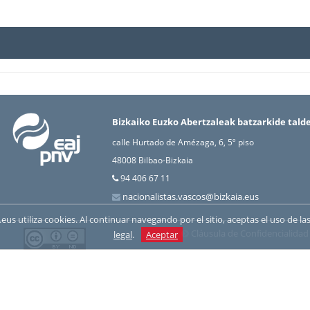
Bizkaiko Euzko Abertzaleak batzarkide tald
calle Hurtado de Amézaga, 6, 5º piso
48008 Bilbao-Bizkaia
94 406 67 11
nacionalistas.vascos@bizkaia.eus
nv.eus utiliza cookies. Al continuar navegando por el sitio, aceptas el uso de
Cláusula de Confidencialidad
legal
.
Aceptar