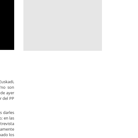
Euskadi,
 “no son
 de ayer
r del PP
s darles
; en las
trevista
osamente
nado los