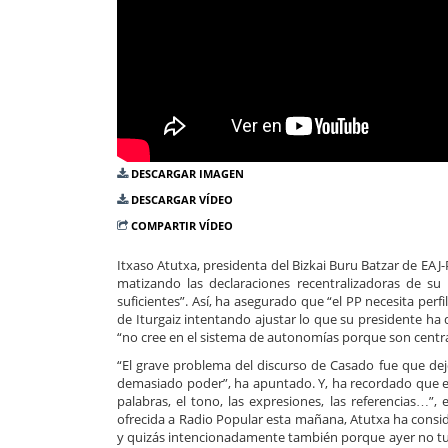
DESCARGAR IMAGEN
DESCARGAR VÍDEO
COMPARTIR VÍDEO
Itxaso Atutxa, presidenta del Bizkai Buru Batzar de EAJ
matizando las declaraciones recentralizadoras de su
suficientes”. Así, ha asegurado que “el PP necesita perf
de Iturgaiz intentando ajustar lo que su presidente ha d
“no cree en el sistema de autonomías porque son central
“El grave problema del discurso de Casado fue que de
demasiado poder”, ha apuntado. Y, ha recordado que el
palabras, el tono, las expresiones, las referencias…”
ofrecida a Radio Popular esta mañana, Atutxa ha cons
y quizás intencionadamente también porque ayer no t