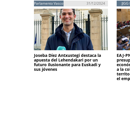
Parlamento Vasco
31/12/2024
JJGG 
Joseba Díez Antxustegi destaca la
EAJ-PN
apuesta del Lehendakari por un
presup
futuro ilusionante para Euskadi y
económ
sus jóvenes
a la c
territ
el emp