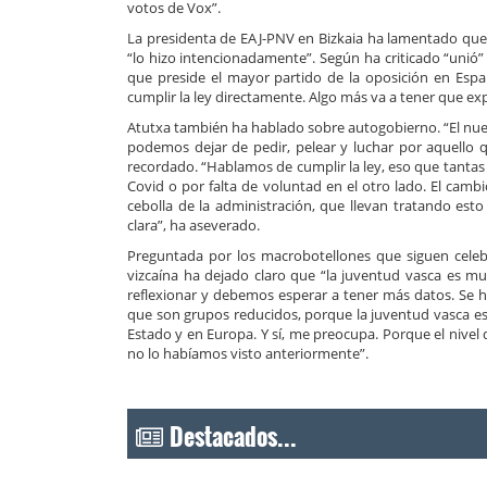
votos de Vox”.
La presidenta de EAJ-PNV en Bizkaia ha lamentado que 
“lo hizo intencionadamente”. Según ha criticado “unió” 
que preside el mayor partido de la oposición en Esp
cumplir la ley directamente. Algo más va a tener que exp
Atutxa también ha hablado sobre autogobierno. “El nuev
podemos dejar de pedir, pelear y luchar por aquello 
recordado. “Hablamos de cumplir la ley, eso que tantas
Covid o por falta de voluntad en el otro lado. El cam
cebolla de la administración, que llevan tratando est
clara”, ha aseverado.
Preguntada por los macrobotellones que siguen celebr
vizcaína ha dejado claro que “la juventud vasca es 
reflexionar y debemos esperar a tener más datos. Se h
que son grupos reducidos, porque la juventud vasca e
Estado y en Europa. Y sí, me preocupa. Porque el nive
no lo habíamos visto anteriormente”.
Destacados...