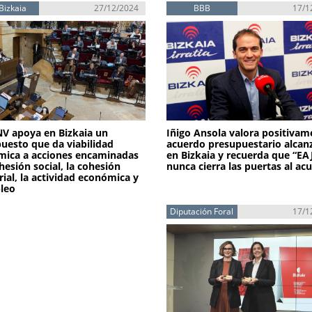
Bizkaia
27/12/2024
BBB
17/1
V apoya en Bizkaia un
Iñigo Ansola valora positivam
uesto que da viabilidad
acuerdo presupuestario alcan
ica a acciones encaminadas
en Bizkaia y recuerda que “E
ohesión social, la cohesión
nunca cierra las puertas al ac
orial, la actividad económica y
leo
Diputación Foral
17/1
de Bizkaia