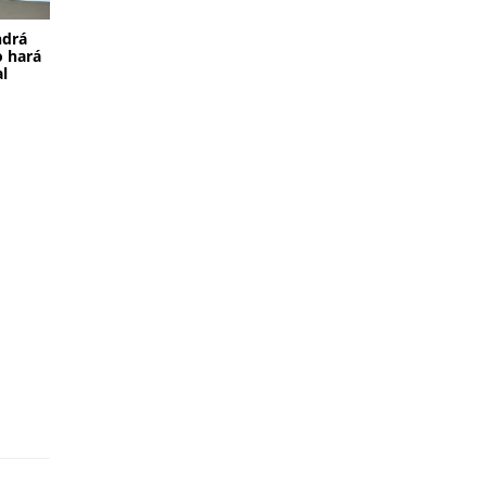
ndrá
o hará
al