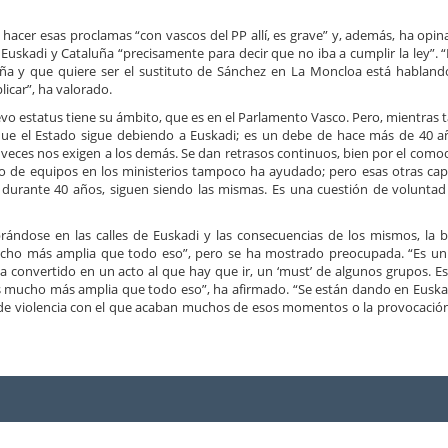
hacer esas proclamas “con vascos del PP allí, es grave” y, además, ha opi
Euskadi y Cataluña “precisamente para decir que no iba a cumplir la ley”. “
aña y que quiere ser el sustituto de Sánchez en La Moncloa está hablan
licar”, ha valorado.
o estatus tiene su ámbito, que es en el Parlamento Vasco. Pero, mientras 
que el Estado sigue debiendo a Euskadi; es un debe de hace más de 40 a
 veces nos exigen a los demás. Se dan retrasos continuos, bien por el comod
bio de equipos en los ministerios tampoco ha ayudado; pero esas otras cap
o durante 40 años, siguen siendo las mismas. Es una cuestión de voluntad 
ándose en las calles de Euskadi y las consecuencias de los mismos, la 
mucho más amplia que todo eso”, pero se ha mostrado preocupada. “Es u
a convertido en un acto al que hay que ir, un ‘must’ de algunos grupos. E
s mucho más amplia que todo eso”, ha afirmado. “Se están dando en Euskad
l de violencia con el que acaban muchos de esos momentos o la provocación