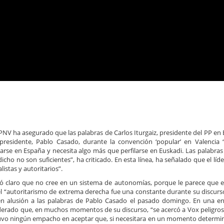
-PNV ha asegurado que las palabras de Carlos Iturgaiz, presidente del PP en 
 presidente, Pablo Casado, durante la convención ‘popular’ en Valencia
ilarse en España y necesita algo más que perfilarse en Euskadi. Las palabras
icho no son suficientes”, ha criticado. En esta línea, ha señalado que el líde
istas y autoritarios”.
jó claro que no cree en un sistema de autonomías, porque le parece que e
 “autoritarismo de extrema derecha fue una constante durante su discurso
, en alusión a las palabras de Pablo Casado el pasado domingo. En una en
iderado que, en muchos momentos de su discurso, “se acercó a Vox peligr
uvo ningún empacho en aceptar que, si necesitara en un momento determi