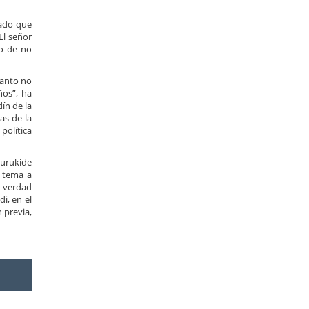
nado que
El señor
do de no
tanto no
ños”, ha
ín de la
as de la
política
burukide
n tema a
s verdad
i, en el
 previa,