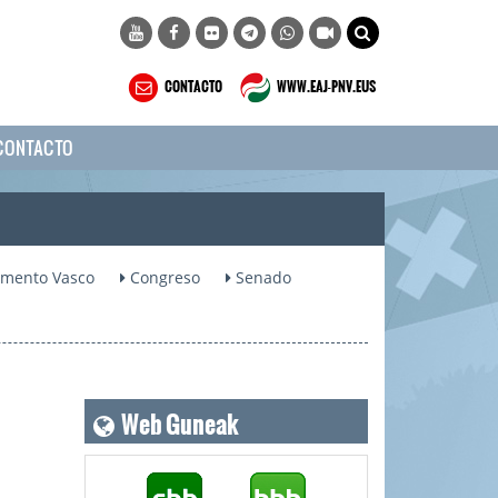
CONTACTO
WWW.EAJ-PNV.EUS
CONTACTO
amento Vasco
Congreso
Senado
Web Guneak