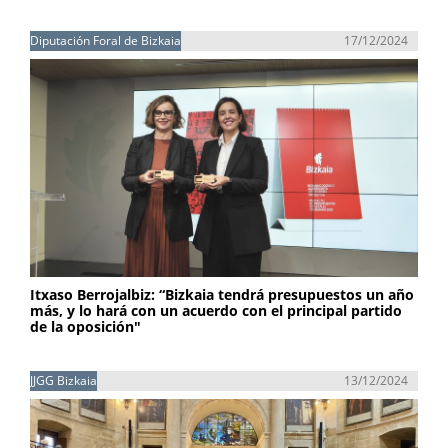
Diputación Foral de Bizkaia
17/12/2024
Itxaso Berrojalbiz: “Bizkaia tendrá presupuestos un año
más, y lo hará con un acuerdo con el principal partido
de la oposición"
JJGG Bizkaia
13/12/2024