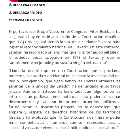
DESCARGAR IMAGEN
DESCARGAR VÍDEO
COMPARTIR VÍDEO
El portavoz del Grupo Vasco en el Congreso, Aitor Esteban, ha
asegurado hoy en el 46 aniversario de la Constitución española
que “EAJ-PNV seguirá siendo la voz de la ciudadanía vasca para
lograr el reconocimiento nacional de Euskadi”. En este contexto,
Esteban ha recordado un año más que ni la formación jeltzale ni
la sociedad vasca apoyaron en 1978 el texto, y que es
“ampliamente mejorable y no suscita ningún entusiasmo”.
“Llama la atención que en una Constitución que se proclama
moderna, avanzada y occidental no se limite la inviolabilidad del
Rey o, por ejemplo, que sigan siendo las Fuerzas Armadas las
garantes de la unidad del Estado”, ha denunciado el portavoz
jeltzale. Asimismo, Esteban ha lamentado que “algunos de los
artículos que pudieran tener potencial para poder solucionar
desencuentros y canalizar importantes acuerdos políticos a
futuro, como la Disposición primera, no se desarrollen”, que
ampara y respeta los derechos históricos de los territorios
forales, y ha explicado que “la Constitución nos limita el poder
tener competencias en ámbitos que son necesarios para la
sociedad vasca, por ejemplo, en el ámbito judicial o en el laboral”.