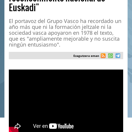
Euskadi"
El portavoz del Grupo Vasco ha recordado un
año más que ni la formación jeltzale ni la
sociedad vasca apoyaron en 1978 el texto,
que es "ampliamente mejorable y no suscita
ningún entusiasmo".
Ezagutzera eman