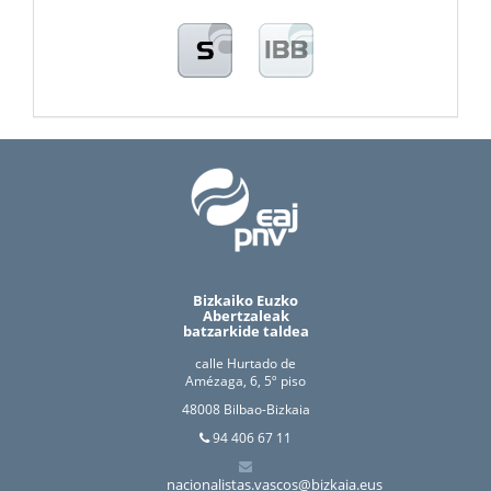
Bizkaiko Euzko
Abertzaleak
batzarkide taldea
calle Hurtado de
Amézaga, 6, 5º piso
48008 Bilbao-Bizkaia
94 406 67 11
nacionalistas.vascos@bizkaia.eus