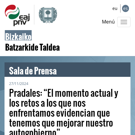
eu
es
Menú
Bizkaiko
Batzarkide Taldea
Sala de Prensa
27/11/2024
Pradales: “El momento actual y
los retos a los que nos
enfrentamos evidencian que
tenemos que mejorar nuestro
autogobierno”