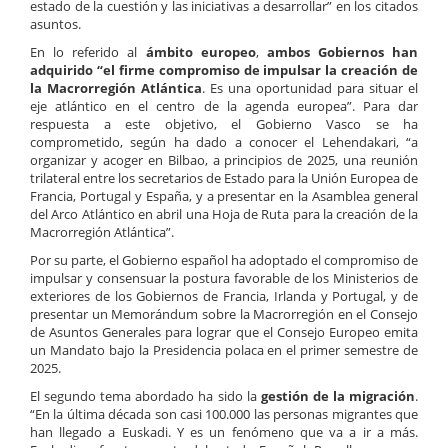
estado de la cuestión y las iniciativas a desarrollar” en los citados
asuntos.
En lo referido al
ámbito europeo
,
ambos Gobiernos han
adquirido “el firme compromiso de impulsar la creación de
la Macrorregión Atlántica
. Es una oportunidad para situar el
eje atlántico en el centro de la agenda europea”. Para dar
respuesta a este objetivo, el Gobierno Vasco se ha
comprometido, según ha dado a conocer el Lehendakari, “a
organizar y acoger en Bilbao, a principios de 2025, una reunión
trilateral entre los secretarios de Estado para la Unión Europea de
Francia, Portugal y España, y a presentar en la Asamblea general
del Arco Atlántico en abril una Hoja de Ruta para la creación de la
Macrorregión Atlántica”.
Por su parte, el Gobierno español ha adoptado el compromiso de
impulsar y consensuar la postura favorable de los Ministerios de
exteriores de los Gobiernos de Francia, Irlanda y Portugal, y de
presentar un Memorándum sobre la Macrorregión en el Consejo
de Asuntos Generales para lograr que el Consejo Europeo emita
un Mandato bajo la Presidencia polaca en el primer semestre de
2025.
El segundo tema abordado ha sido la
gestión de la migración
.
“En la última década son casi 100.000 las personas migrantes que
han llegado a Euskadi. Y es un fenómeno que va a ir a más.