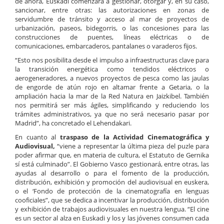
de ahora, Euskadi comenzará a gestionar, otorgar y, en su caso,
sancionar, entre otras: las autorizaciones en zonas de
servidumbre de tránsito y acceso al mar de proyectos de
urbanización, paseos, bidegorris, o las concesiones para las
construcciones de puentes, líneas eléctricas o de
comunicaciones, embarcaderos, pantalanes o varaderos fijos.
“Esto nos posibilita desde el impulso a infraestructuras clave para
la transición energética como tendidos eléctricos o
aerogeneradores, a nuevos proyectos de pesca como las jaulas
de engorde de atún rojo en altamar frente a Getaria, o la
ampliación hacia la mar de la Red Natura en Jaizkibel. También
nos permitirá ser más ágiles, simplificando y reduciendo los
trámites administrativos, ya que no será necesario pasar por
Madrid”, ha concretado el Lehendakari.
En cuanto al
traspaso de la Actividad Cinematográfica y
Audiovisual,
“viene a representar la última pieza del puzle para
poder afirmar que, en materia de cultura, el Estatuto de Gernika
sí está culminado”. El Gobierno Vasco gestionará, entre otras, las
ayudas al desarrollo o para el fomento de la producción,
distribución, exhibición y promoción del audiovisual en euskera,
o el ‘Fondo de protección de la cinematografía en lenguas
cooficiales”, que se dedica a incentivar la producción, distribución
y exhibición de trabajos audiovisuales en nuestra lengua. “El cine
es un sector al alza en Euskadi y los y las jóvenes consumen cada