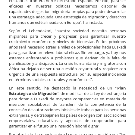
Euskadi es frontera norte del estado Español. Por ello, para ser
eficaces en nuestras políticas necesitamos disponer de
capacidades de gestión migratoria propias para poder desarrollar
una estrategia adecuada. Una estrategia de migración y derechos
humanos que esté alineada con Europa”, ha instado.
Según el Lehendakari, “nuestra sociedad necesita personas
migrantes para crecer y progresar, para garantizar nuestro
crecimiento económico y niveles de bienestar. En los próximos
años será necesario atraer a miles de profesionales hacia Euskadi
para garantizar un relevo laboral eficaz. Sin embargo, ya hoy nos
estamos enfrentando a problemas que derivan de la falta de
planificación y anticipación. La crisis humanitaria y migratoria con
África ha dejado de ser una cuestión coyuntural y requiere con
urgencia de una respuesta estructural por su especial incidencia
en términos sociales, culturales y económicos”.
En este sentido, ha destacado la necesidad de un “‘
Plan
Estratégico de Migración’
, de modificar de la Ley de extranjería
para dotar a Euskadi de mayores competencias en materia de
inserción sociolaboral, de transferir de la competencia de la
concesión de autorizaciones iniciales de trabajo para las personas
extranjeras, y de trabajar en los países de origen con asociaciones
empresariales, educativas y agencias de cooperación para
garantizar en el futuro una inserción laboral digna”.
Por otro lado, ha puesto sobre la mesa su preocupación por “los