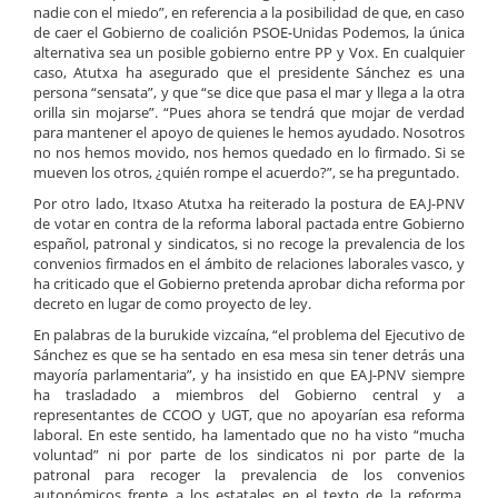
nadie con el miedo”, en referencia a la posibilidad de que, en caso
de caer el Gobierno de coalición PSOE-Unidas Podemos, la única
alternativa sea un posible gobierno entre PP y Vox. En cualquier
caso, Atutxa ha asegurado que el presidente Sánchez es una
persona “sensata”, y que “se dice que pasa el mar y llega a la otra
orilla sin mojarse”. “Pues ahora se tendrá que mojar de verdad
para mantener el apoyo de quienes le hemos ayudado. Nosotros
no nos hemos movido, nos hemos quedado en lo firmado. Si se
mueven los otros, ¿quién rompe el acuerdo?”, se ha preguntado.
Por otro lado, Itxaso Atutxa ha reiterado la postura de EAJ-PNV
de votar en contra de la reforma laboral pactada entre Gobierno
español, patronal y sindicatos, si no recoge la prevalencia de los
convenios firmados en el ámbito de relaciones laborales vasco, y
ha criticado que el Gobierno pretenda aprobar dicha reforma por
decreto en lugar de como proyecto de ley.
En palabras de la burukide vizcaína, “el problema del Ejecutivo de
Sánchez es que se ha sentado en esa mesa sin tener detrás una
mayoría parlamentaria”, y ha insistido en que EAJ-PNV siempre
ha trasladado a miembros del Gobierno central y a
representantes de CCOO y UGT, que no apoyarían esa reforma
laboral. En este sentido, ha lamentado que no ha visto “mucha
voluntad” ni por parte de los sindicatos ni por parte de la
patronal para recoger la prevalencia de los convenios
autonómicos frente a los estatales en el texto de la reforma.