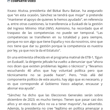
COMPARTIR VÍDEO
Itxaso Atutxa, presidenta del Bizkai Buru Batzar, ha asegurado
que “en esta ocasión, Sánchez se tendrá que mojar” si pretende
“mantener el apoyo de quienes le hemos ayudado”, en referencia
a, entre otras cuestiones, la transferencia a Euskadi de la gestión
del Ingreso Mínimo Vital (IMV). Asimismo, ha recordado que el
traspaso de las competencias no puede ser temporal. “Las
competencias se transfieren en su totalidad y para siempre,
porque no son algo que tiene España y nos da nosotros, sino que
nos tiene que dar su gestión porque la competencia es nuestra
por ley, ya que nos la da el Estatuto”.
En una entrevista ofrecida en el programa matinal de ETB-1, ‘Egun
on Euskadi’, la dirigente jeltzale ha vuelto a denunciar que “ahora
nos dicen que existen problemas legales o técnicos” y “llevamos
escuchando 40 años que hay voluntad política pero que
técnicamente no se puede hacer”. Pero, “más allá del
componente político de este asunto, hay algo que es necesario, y
es que corresponde al Gobierno Vasco adaptar, encauzar y
abonar esa ayuda”.
“Sánchez ha dicho que las Elecciones Generales serán sobre
diciembre de 2023; es mucho tiempo. Tienen que pasar casi dos
años y en esos dos años no va a tener mayoría”, ha advertido.
Además, la presidenta no cree “legítimo en política amenazar a