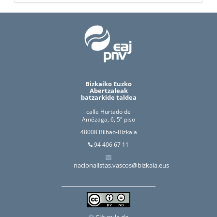
Bizkaiko Euzko
Abertzaleak
batzarkide taldea
calle Hurtado de
Amézaga, 6, 5º piso
48008 Bilbao-Bizkaia
94 406 67 11
nacionalistas.vascos@bizkaia.eus
Cláusula de