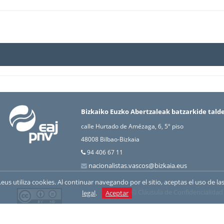
Bizkaiko Euzko Abertzaleak batzarkide tald
calle Hurtado de Amézaga, 6, 5º piso
48008 Bilbao-Bizkaia
94 406 67 11
nacionalistas.vascos@bizkaia.eus
nv.eus utiliza cookies. Al continuar navegando por el sitio, aceptas el uso de
Cláusula de Confidencialidad
legal
.
Aceptar