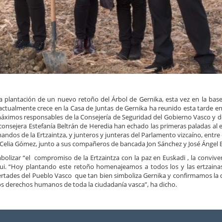
a plantación de un nuevo retoño del Árbol de Gernika, esta vez en la base
actualmente crece en la Casa de Juntas de Gernika ha reunido esta tarde en
s máximos responsables de la Consejería de Seguridad del Gobierno Vasco y d
a consejera Estefanía Beltrán de Heredia han echado las primeras paladas al 
ndos de la Ertzaintza, y junteros y junteras del Parlamento vizcaíno, entre
y Celia Gómez, junto a sus compañeros de bancada Jon Sánchez y José Ángel B
olizar “el compromiso de la Ertzaintza con la paz en Euskadi , la conviven
i. “Hoy plantando este retoño homenajeamos a todos los y las ertzaina
ibertades del Pueblo Vasco que tan bien simboliza Gernika y confirmamos la 
los derechos humanos de toda la ciudadanía vasca”, ha dicho.