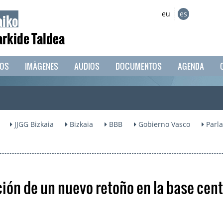
aiko
eu
es
arkide Taldea
EOS
IMÁGENES
AUDIOS
DOCUMENTOS
AGENDA
JJGG Bizkaia
Bizkaia
BBB
Gobierno Vasco
Parl
ión de un nuevo retoño en la base cent