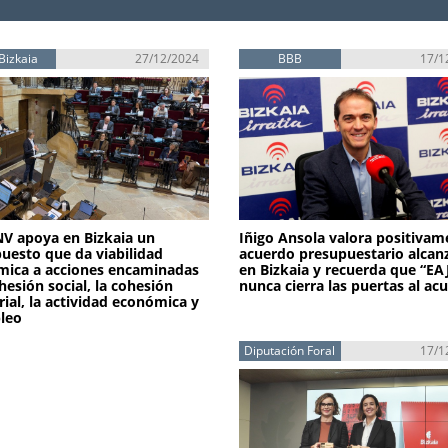
Bizkaia
27/12/2024
BBB
17/1
V apoya en Bizkaia un
Iñigo Ansola valora positivam
uesto que da viabilidad
acuerdo presupuestario alcan
ica a acciones encaminadas
en Bizkaia y recuerda que “E
ohesión social, la cohesión
nunca cierra las puertas al ac
orial, la actividad económica y
leo
Diputación Foral
17/1
de Bizkaia