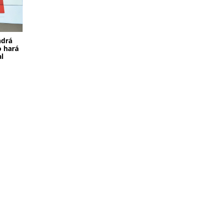
ndrá
o hará
al