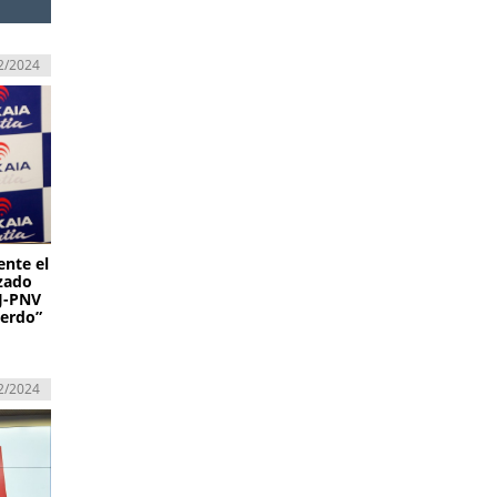
2/2024
ente el
zado
AJ-PNV
uerdo”
2/2024