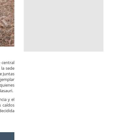
 central
 la sede
e Juntas
ejemplar
 quienes
asauri.
cia y el
s caídos
decidida