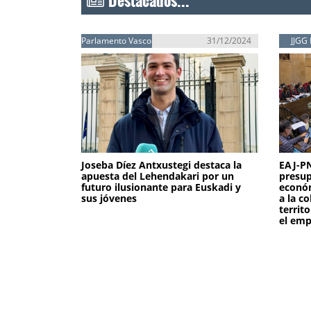
Parlamento Vasco
31/12/2024
JJGG 
Joseba Díez Antxustegi destaca la
EAJ-PN
apuesta del Lehendakari por un
presup
futuro ilusionante para Euskadi y
económ
sus jóvenes
a la c
territ
el emp