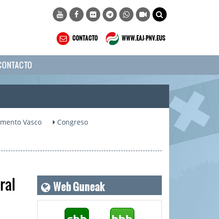
CONTACTO
WWW.EAJ-PNV.EUS
CONTACTO
amento Vasco
Congreso
Web Guneak
ral